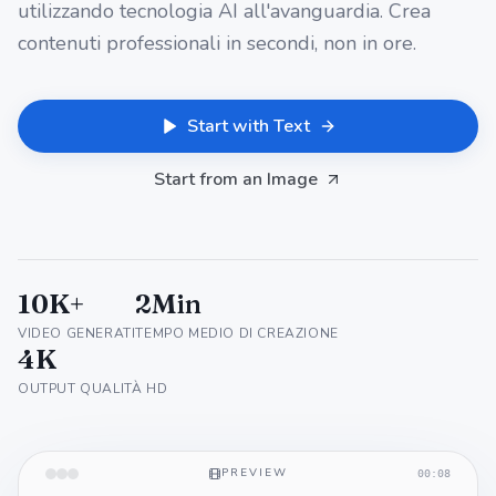
utilizzando tecnologia AI all'avanguardia. Crea
contenuti professionali in secondi, non in ore.
Start with Text
Start from an Image
10K+
2Min
VIDEO GENERATI
TEMPO MEDIO DI CREAZIONE
4K
OUTPUT QUALITÀ HD
A neon city at dusk, cinematic slow pan
4K
PREVIEW
00:08