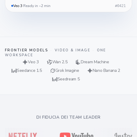
Veo 3
·
Ready in ~2 min
#0421
LIVE
FRONTIER MODELS
·
VIDEO & IMAGE
·
ONE
WORKSPACE
→
→
→
Veo 3
Wan 2.5
Dream Machine
→
→
→
Seedance 1.5
Grok Imagine
Nano Banana 2
→
Seedream 5
DI FIDUCIA DEI TEAM LEADER